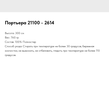
Портьера 21100 - 2614
Высота: 300 см
Вес: 760 гр
Состав: 100% Полиэстер
Способ ухода: Стирать при температуре не более 30 градусов, бережная
химчистка, не выжимать, не отбеливать, гладить при температуре не более 110
градусов.