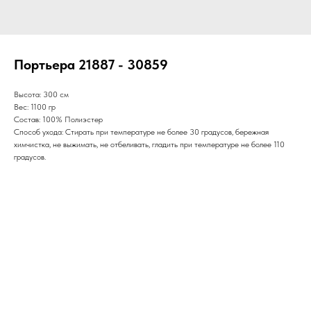
Портьера 21887 - 30859
Высота: 300 см
Вес: 1100 гр
Состав: 100% Полиэстер
Способ ухода: Стирать при температуре не более 30 градусов, бережная
химчистка, не выжимать, не отбеливать, гладить при температуре не более 110
градусов.