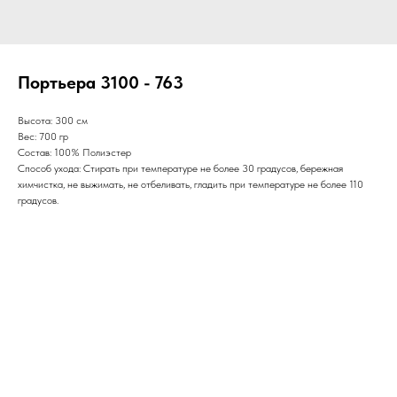
Портьера 3100 - 763
Высота: 300 см
Вес: 700 гр
Состав: 100% Полиэстер
Способ ухода: Стирать при температуре не более 30 градусов, бережная
химчистка, не выжимать, не отбеливать, гладить при температуре не более 110
градусов.